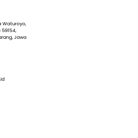
sa Waturoyo,
 59154,
arang, Jawa
id