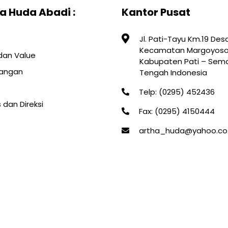
a Huda Abadi :
Kantor Pusat
Jl. Pati-Tayu Km.19 De
Kecamatan Margoyoso
, dan Value
Kabupaten Pati – Sem
angan
Tengah Indonesia
Telp: (0295) 452436
 dan Direksi
Fax: (0295) 4150444
artha_huda@yahoo.co.