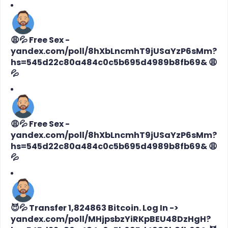
😩💦 Free Sex -
yandex.com/poll/8hXbLncmhT9jUSaYzP6sMm?
hs=545d22c80a484c0c5b695d4989b8fb69& 😩
💦
😩💦 Free Sex -
yandex.com/poll/8hXbLncmhT9jUSaYzP6sMm?
hs=545d22c80a484c0c5b695d4989b8fb69& 😩
💦
😈💦 Transfer 1,824863 Bitcoin. Log In ->
yandex.com/poll/MHjpsbzYiRKpBEU48DzHgH?