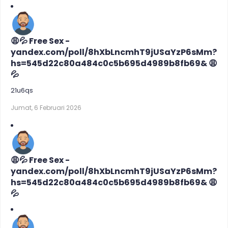
😩💦 Free Sex -
yandex.com/poll/8hXbLncmhT9jUSaYzP6sMm?
hs=545d22c80a484c0c5b695d4989b8fb69& 😩
💦
21u6qs
Jumat, 6 Februari 2026
😩💦 Free Sex -
yandex.com/poll/8hXbLncmhT9jUSaYzP6sMm?
hs=545d22c80a484c0c5b695d4989b8fb69& 😩
💦