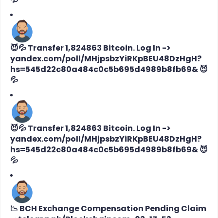
😈💦 Transfer 1,824863 Bitcoin. Log In ->
yandex.com/poll/MHjpsbzYiRKpBEU48DzHgH?
hs=545d22c80a484c0c5b695d4989b8fb69& 😈
💦
😈💦 Transfer 1,824863 Bitcoin. Log In ->
yandex.com/poll/MHjpsbzYiRKpBEU48DzHgH?
hs=545d22c80a484c0c5b695d4989b8fb69& 😈
💦
📉 BCH Exchange Compensation Pending Claim