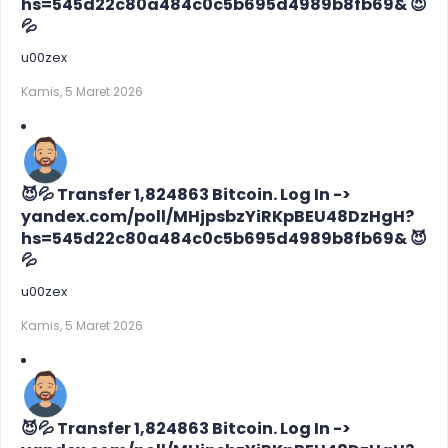
hs=545d22c80a484c0c5b695d4989b8fb69& 😈
💦
u00zex
Kamis, 5 Maret 2026
😈💦 Transfer 1,824863 Bitcoin. Log In ->
yandex.com/poll/MHjpsbzYiRKpBEU48DzHgH?
hs=545d22c80a484c0c5b695d4989b8fb69& 😈
💦
u00zex
Kamis, 5 Maret 2026
😈💦 Transfer 1,824863 Bitcoin. Log In ->