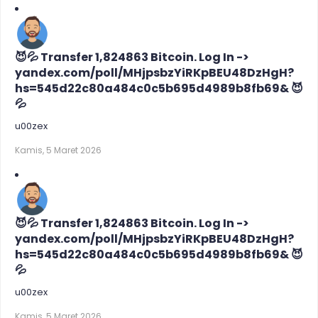
😈💦 Transfer 1,824863 Bitcoin. Log In ->
yandex.com/poll/MHjpsbzYiRKpBEU48DzHgH?
hs=545d22c80a484c0c5b695d4989b8fb69& 😈
💦
u00zex
Kamis, 5 Maret 2026
😈💦 Transfer 1,824863 Bitcoin. Log In ->
yandex.com/poll/MHjpsbzYiRKpBEU48DzHgH?
hs=545d22c80a484c0c5b695d4989b8fb69& 😈
💦
u00zex
Kamis, 5 Maret 2026