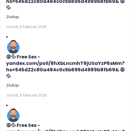
hs=545d22c80a484c0c5b695d4989b8fb69& 😩
💦
21u6qs
Jumat, 6 Februari 2026
😩💦 Free Sex -
yandex.com/poll/8hXbLncmhT9jUSaYzP6sMm?
hs=545d22c80a484c0c5b695d4989b8fb69& 😩
💦
21u6qs
Jumat, 6 Februari 2026
😩💦 Free Sex -