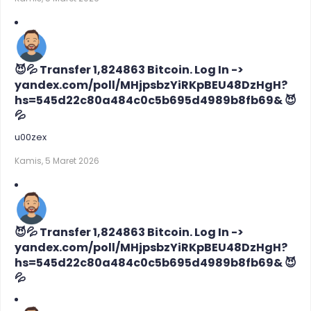
😈💦 Transfer 1,824863 Bitcoin. Log In ->
yandex.com/poll/MHjpsbzYiRKpBEU48DzHgH?
hs=545d22c80a484c0c5b695d4989b8fb69& 😈
💦
u00zex
Kamis, 5 Maret 2026
😈💦 Transfer 1,824863 Bitcoin. Log In ->
yandex.com/poll/MHjpsbzYiRKpBEU48DzHgH?
hs=545d22c80a484c0c5b695d4989b8fb69& 😈
💦