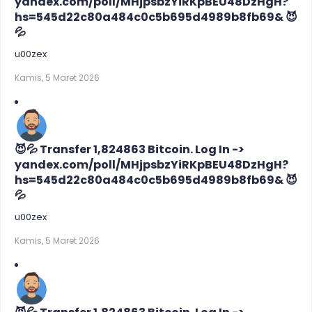
yandex.com/poll/MHjpsbzYiRKpBEU48DzHgH?
hs=545d22c80a484c0c5b695d4989b8fb69& 😈
💦
u00zex
Kamis, 5 Maret 2026
😈💦 Transfer 1,824863 Bitcoin. Log In ->
yandex.com/poll/MHjpsbzYiRKpBEU48DzHgH?
hs=545d22c80a484c0c5b695d4989b8fb69& 😈
💦
u00zex
Kamis, 5 Maret 2026