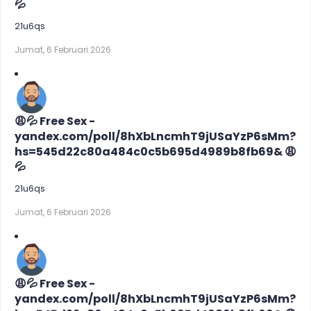
💦
21u6qs
Jumat, 6 Februari 2026
😩💦 Free Sex -
yandex.com/poll/8hXbLncmhT9jUSaYzP6sMm?
hs=545d22c80a484c0c5b695d4989b8fb69& 😩
💦
21u6qs
Jumat, 6 Februari 2026
😩💦 Free Sex -
yandex.com/poll/8hXbLncmhT9jUSaYzP6sMm?