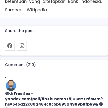
ketentuan yang ditetapkan Bank Indonesia.
Sumber : Wikipedia
Share the post
Comment (210)
😩💦 Free Sex -
yandex.com/poll/8hXbLncmhT9jUSaYzP6sMm?
hs=545d22c80a484c0c5b695d4989b8fb69& 😩