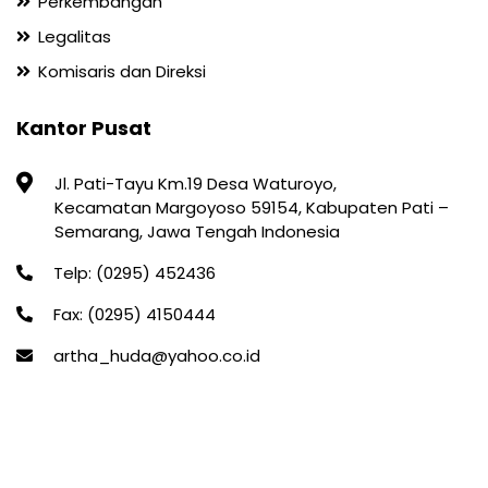
Perkembangan
Legalitas
Komisaris dan Direksi
Kantor Pusat
Jl. Pati-Tayu Km.19 Desa Waturoyo,
Kecamatan Margoyoso 59154, Kabupaten Pati –
Semarang, Jawa Tengah Indonesia
Telp: (0295) 452436
Fax: (0295) 4150444
artha_huda@yahoo.co.id
© 2025 PT. BPR Artha Huda Abadi.