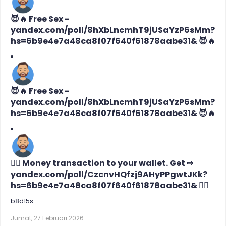
😈🔥 Free Sex -
yandex.com/poll/8hXbLncmhT9jUSaYzP6sMm?
hs=6b9e4e7a48ca8f07f640f61878aabe31& 😈🔥
😈🔥 Free Sex -
yandex.com/poll/8hXbLncmhT9jUSaYzP6sMm?
hs=6b9e4e7a48ca8f07f640f61878aabe31& 😈🔥
🙇‍♀️ Money transaction to your wallet. Get ⇨
yandex.com/poll/CzcnvHQfzj9AHyPPgwtJKk?
hs=6b9e4e7a48ca8f07f640f61878aabe31& 🙇‍♀️
b8d15s
Jumat, 27 Februari 2026