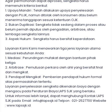
Agar permohonan dapat diproses, sengketa harus
memenuhi kriteria berikut:
1. Upaya Mandiri : Telah dilakukan upaya penyelesaian
dengan PUJK, namun ditolak oleh konsumen atau belum
menerima tanggapan sesuai ketentuan OJK.
2. Bukan Duplikasi: Sengketa tidak sedang dalam proses atau
belum pernah diputus oleh pengadilan, arbitrase, atau
lembaga sengketa lainnya.
3. Aspek Hukum : Sengketa harus bersifat keperdataan.
Layanan Kami Kami menawarkan tiga jenis layanan utama
sesuai kebutuhan Anda:
1. Mediasi : Perundingan mufakat dengan bantuan pihak
ketiga.
2. Arbitrase : Pemutusan perkara oleh ahli yang bersifat final
dan mengikat.
3. Pendapat Mengikat : Pemberian pendapat hukum formal
atas permasalahan tertentu.
Layanan penyelesaian sengketa dikenakan biaya dengan
mengacu pada Peraturan Biaya LAPS SJK yang berlaku.
Untuk informasi lebih lanjut, dapat menghubungi Kontak LAPS
SJK pada: Email : info@lapssjk.id Telpon : 021-2527700 Website
: www.lapssjk.id