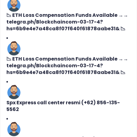
📉 ETH Loss Compensation Funds Available →→
telegra.ph/Blockchaincom-03-17-4?
hs=6b9e4e7a48ca8f07f640f61878aabe31& 📉
📉 ETH Loss Compensation Funds Available →→
telegra.ph/Blockchaincom-03-17-4?
hs=6b9e4e7a48ca8f07f640f61878aabe31& 📉
Spx Express call center resmi (+62) 856-135-
5562