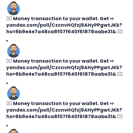
🙇‍♀️ Money transaction to your wallet. Get ⇨
yandex.com/poll/CzcnvHQfzj9AHyPPgwtJKk?
hs=6b9e4e7a48ca8f07f640f61878aabe31& 🙇‍♀️
🙇‍♀️ Money transaction to your wallet. Get ⇨
yandex.com/poll/CzcnvHQfzj9AHyPPgwtJKk?
hs=6b9e4e7a48ca8f07f640f61878aabe31& 🙇‍♀️
🙇‍♀️ Money transaction to your wallet. Get ⇨
yandex.com/poll/CzcnvHQfzj9AHyPPgwtJKk?
hs=6b9e4e7a48ca8f07f640f61878aabe31& 🙇‍♀️