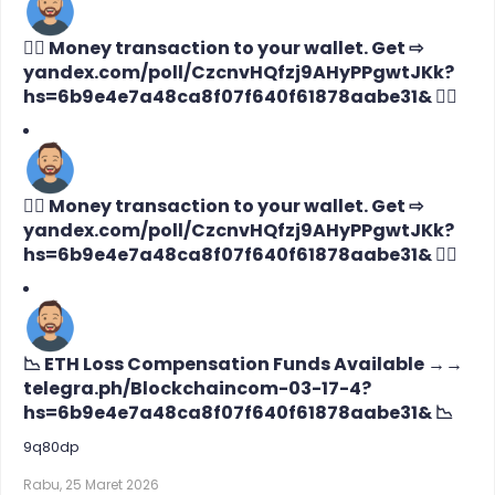
🙇‍♀️ Money transaction to your wallet. Get ⇨
yandex.com/poll/CzcnvHQfzj9AHyPPgwtJKk?
hs=6b9e4e7a48ca8f07f640f61878aabe31& 🙇‍♀️
🙇‍♀️ Money transaction to your wallet. Get ⇨
yandex.com/poll/CzcnvHQfzj9AHyPPgwtJKk?
hs=6b9e4e7a48ca8f07f640f61878aabe31& 🙇‍♀️
📉 ETH Loss Compensation Funds Available →→
telegra.ph/Blockchaincom-03-17-4?
hs=6b9e4e7a48ca8f07f640f61878aabe31& 📉
9q80dp
Rabu, 25 Maret 2026