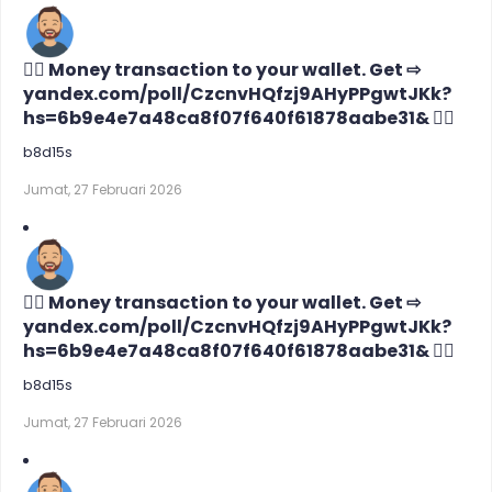
🙇‍♀️ Money transaction to your wallet. Get ⇨
yandex.com/poll/CzcnvHQfzj9AHyPPgwtJKk?
hs=6b9e4e7a48ca8f07f640f61878aabe31& 🙇‍♀️
b8d15s
Jumat, 27 Februari 2026
🙇‍♀️ Money transaction to your wallet. Get ⇨
yandex.com/poll/CzcnvHQfzj9AHyPPgwtJKk?
hs=6b9e4e7a48ca8f07f640f61878aabe31& 🙇‍♀️
b8d15s
Jumat, 27 Februari 2026