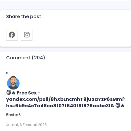
Share the post
Comment (204)
😈🔥 Free Sex -
yandex.com/poll/8hXbLncmhT9jUSaYzP6sMm?
hs=6b9e4e7a48ca8f07f640f61878aabe31& 😈🔥
5bsbp6
Jumat, 6 Februari 2026