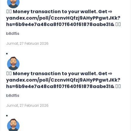
🙇‍♀️ Money transaction to your wallet. Get ⇨
yandex.com/poll/CzcnvHQfzj9AHyPPgwtJKk?
hs=6b9e4e7a48ca8f07f640f61878aabe31& 🙇‍♀️
b8d15s
Jumat, 27 Februari 2026
🙇‍♀️ Money transaction to your wallet. Get ⇨
yandex.com/poll/CzcnvHQfzj9AHyPPgwtJKk?
hs=6b9e4e7a48ca8f07f640f61878aabe31& 🙇‍♀️
b8d15s
Jumat, 27 Februari 2026