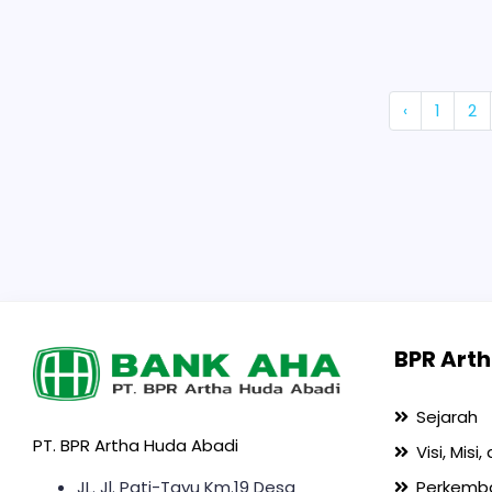
‹
1
2
BPR Arth
Sejarah
PT. BPR Artha Huda Abadi
Visi, Misi
JL. Jl. Pati-Tayu Km.19 Desa
Perkemb