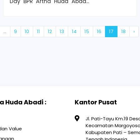
Day BPR Artha Huda Abad...
...
9
10
11
12
13
14
15
16
17
18
›
a Huda Abadi :
Kantor Pusat
Jl. Pati-Tayu Km.19 De
Kecamatan Margoyoso
, dan Value
Kabupaten Pati – Sem
angan
Tengah Indonesia