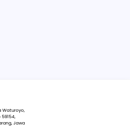
sa Waturoyo,
 59154,
arang, Jawa