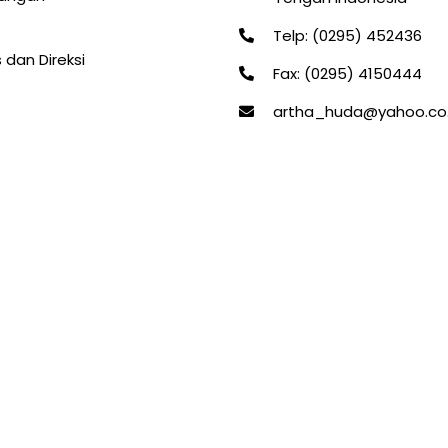
Telp: (0295) 452436
 dan Direksi
Fax: (0295) 4150444
artha_huda@yahoo.co.
© 2025 PT. BPR Artha Huda Abadi.