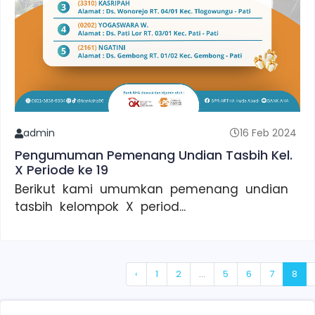
admin
16 Feb 2024
Pengumuman Pemenang Undian Tasbih Kel.
X Periode ke 19
Berikut kami umumkan pemenang undian
tasbih kelompok X period...
‹
1
2
...
5
6
7
8